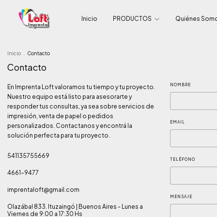
Inicio
PRODUCTOS
Quiénes Som
Inicio
.
Contacto
Contacto
NOMBRE
En Imprenta Loft valoramos tu tiempo y tu proyecto.
Nuestro equipo está listo para asesorarte y
responder tus consultas, ya sea sobre servicios de
impresión, venta de papel o pedidos
EMAIL
personalizados. Contactanos y encontrá la
solución perfecta para tu proyecto.
541135755669
TELÉFONO
4661-9477
imprentaloft@gmail.com
MENSAJE
Olazábal 833. Ituzaingó | Buenos Aires - Lunes a
Viernes de 9:00 a 17:30 Hs