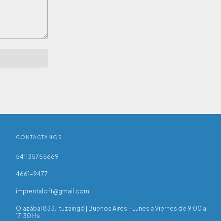
CONTACTÁNOS
541135755669
4661-9477
imprentaloft@gmail.com
Olazábal 833. Ituzaingó | Buenos Aires - Lunes a Viernes de 9:00 a
17:30 Hs