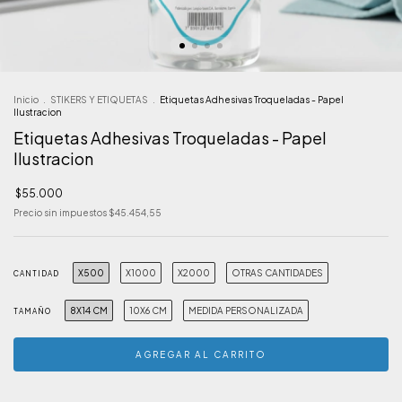
Inicio
.
STIKERS Y ETIQUETAS
.
Etiquetas Adhesivas Troqueladas - Papel
Ilustracion
Etiquetas Adhesivas Troqueladas - Papel
Ilustracion
$55.000
Precio sin impuestos
$45.454,55
X500
X1000
X2000
OTRAS CANTIDADES
CANTIDAD
8X14 CM
10X6 CM
MEDIDA PERSONALIZADA
TAMAÑO