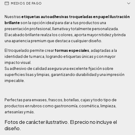
MEDIOS DE PAGO
Nuestras
etiquetas autoadhesivas troqueladas en papel ilustración
brillante
son la opción ideal para dar a tus productos una
presentación profesional, llamativa y totalmente personalizada.
El acabado brillante realza los colores, aporta mayor nitidez y brinda
una apariencia premium que destaca cualquier diseño.
El troquelado permite crear
formas especiales
, adaptadas a la
identidad de tu marca, logrando etiquetas únicas y con mayor
impacto visual.
Su adhesivo de calidad asegura una excelente fijación sobre
superficies lisas y limpias, garantizando durabilidad y una impresión
impecable.
Perfectas para envases, frascos, botellas, cajas y todo tipo de
productos en rubros como gastronomía, cosmética, limpieza,
artesanías y más.
Fotos de carácter ilustrativo. El precio no incluye el
diseño.